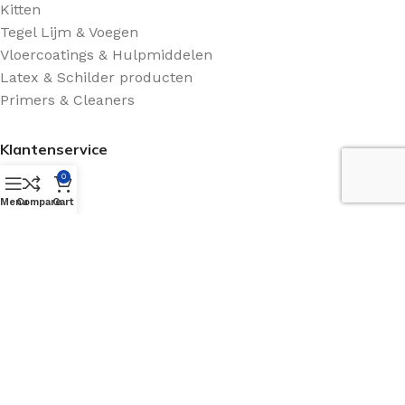
Kitten
Tegel Lijm & Voegen
Vloercoatings & Hulpmiddelen
Latex & Schilder producten
Primers & Cleaners
Klantenservice
0
Shop
Menu
Compare
Cart
Contact
Retourneren - Afhalen
Algemene voorwaarden
Route Beschrijving