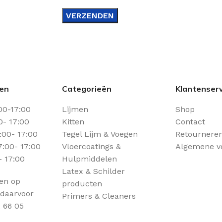
den
Categorieën
Klantenserv
00-17:00
Lijmen
Shop
0- 17:00
Kitten
Contact
00- 17:00
Tegel Lijm & Voegen
Retourneren
:00- 17:00
Vloercoatings &
Algemene v
- 17:00
Hulpmiddelen
Latex & Schilder
een op
producten
 daarvoor
Primers & Cleaners
 66 05