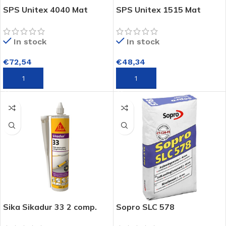
SPS Unitex 4040 Mat
SPS Unitex 1515 Mat
Latex 10 Liter
Latex 10 Liter
In stock
In stock
€
72,54
€
48,34
TOEVOEGEN AAN WINKELWAGEN
TOEVOEGEN AAN WINKELWAGEN
Sika Sikadur 33 2 comp.
Sopro SLC 578
Epoxylijm in kitpatroon.
Egalisatiemortel egaline