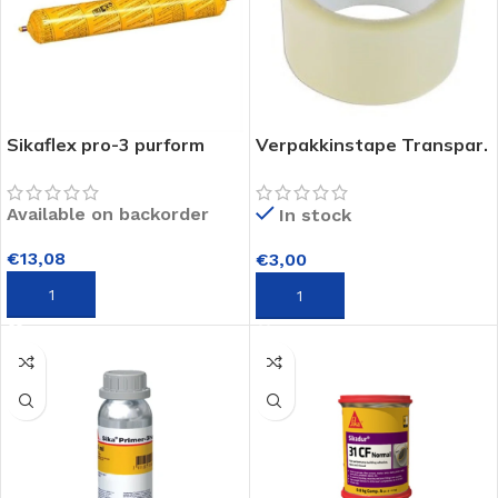
Sikaflex pro-3 purform
Verpakkinstape Transpar.
600ml
48mm x 66M
Available on backorder
In stock
€
13,08
€
3,00
TOEVOEGEN AAN WINKELWAGEN
TOEVOEGEN AAN WINKELWAGEN