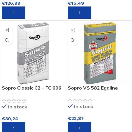
€
126,99
€
15,49
TOEVOEGEN AAN WINKELWAGEN
TOEVOEGEN AAN WINKELWAGEN
Sopro Classic C2 – FC 606
Sopro VS 582 Egaline
– Vloer Tegellijm
In stock
In stock
€
22,87
€
30,24
TOEVOEGEN AAN WINKELWAGEN
TOEVOEGEN AAN WINKELWAGEN