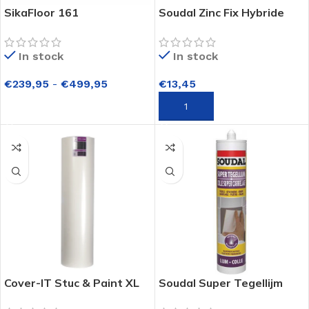
SikaFloor 161
Soudal Zinc Fix Hybride
lijmkit
In stock
In stock
€
239,95
-
€
499,95
€
13,45
OPTIES SELECTEREN
TOEVOEGEN AAN WINKELWAGEN
Cover-IT Stuc & Paint XL
Soudal Super Tegellijm
Koker 310ml