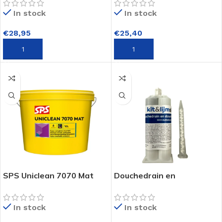
250ml
In stock
In stock
€
28,95
€
25,40
TOEVOEGEN AAN WINKELWAGEN
TOEVOEGEN AAN WINKELWAGEN
SPS Uniclean 7070 Mat
Douchedrain en
Latex 10 Liter
Doucheput 2
componenten epoxy 50ml
In stock
In stock