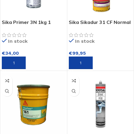
Sika Primer 3N 1kg 1
Sika Sikadur 31 CF Normal
componenten primer op
2 comp. Epoxylijm en
basis van epoxyhars
repratiemortel 6kg
In stock
In stock
€
34,00
€
99,95
TOEVOEGEN AAN WINKELWAGEN
TOEVOEGEN AAN WINKELWAGEN