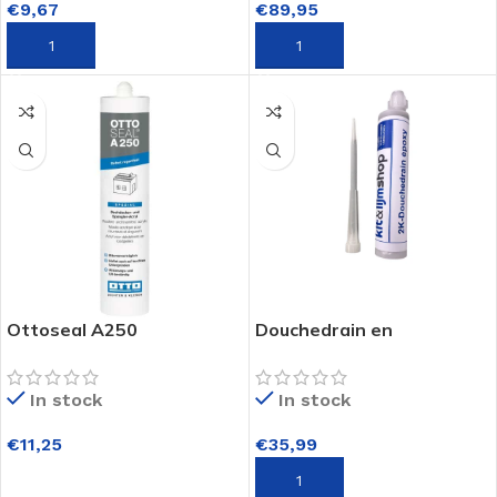
€
9,67
€
89,95
TOEVOEGEN AAN WINKELWAGEN
TOEVOEGEN AAN WINKELWAGEN
Ottoseal A250
Douchedrain en
Dakafdichtingskit 310 ml
Doucheput 2
koker
componenten epoxy
In stock
In stock
250ml
€
11,25
€
35,99
OPTIES SELECTEREN
TOEVOEGEN AAN WINKELWAGEN