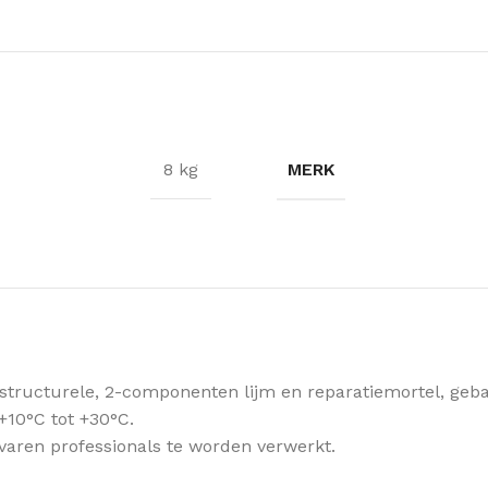
MERK
8 kg
, structurele, 2-componenten lijm en reparatiemortel, ge
+10°C tot +30°C.
aren professionals te worden verwerkt.