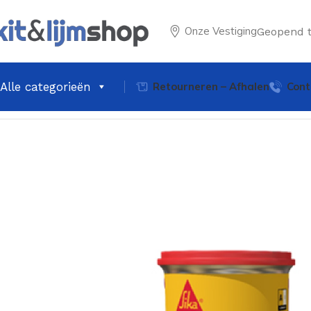
Onze Vestiging
Geopend 
Alle categorieën
Retourneren – Afhalen
Cont
Home
Vloercoatings & Hulpmiddelen
Sika Sikadur 31 CF