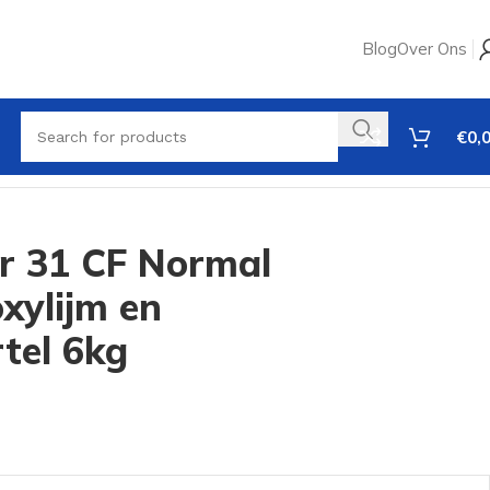
Blog
Over Ons
€
0,
ur 31 CF Normal
xylijm en
tel 6kg