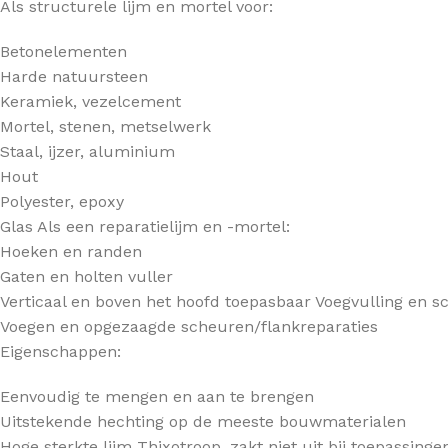
Als structurele lijm en mortel voor:
Betonelementen
Harde natuursteen
Keramiek, vezelcement
Mortel, stenen, metselwerk
Staal, ijzer, aluminium
Hout
Polyester, epoxy
Glas Als een reparatielijm en -mortel:
Hoeken en randen
Gaten en holten vuller
Verticaal en boven het hoofd toepasbaar Voegvulling en s
Voegen en opgezaagde scheuren/flankreparaties
Eigenschappen:
Eenvoudig te mengen en aan te brengen
Uitstekende hechting op de meeste bouwmaterialen
Hoge sterkte lijm Thixotroop, zakt niet uit bij toepassing