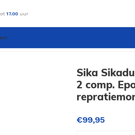
tot
17.00
uur
act
 Normal 2 comp. Epoxylijm en repratiemortel 6kg
Sika Sikad
2 comp. Epo
repratiemor
€
99,95