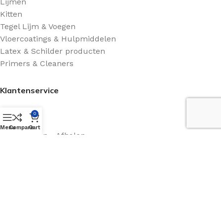
Lijmen
Kitten
Tegel Lijm & Voegen
Vloercoatings & Hulpmiddelen
Latex & Schilder producten
Primers & Cleaners
Klantenservice
Shop
0
Contact
Menu
Compare
Cart
Retourneren - Afhalen
Algemene voorwaarden
Route Beschrijving