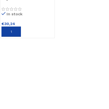
25 kg
In stock
€
30,24
TOEVOEGEN AAN WINKELWAGEN