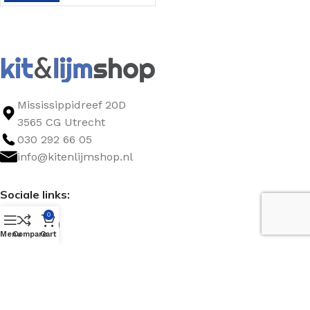
Mississippidreef 20D
3565 CG Utrecht
030 292 66 05
info@kitenlijmshop.nl
Sociale links:
0
Menu
Compare
Cart
Openingstijden
Maandag 07:00-17:00