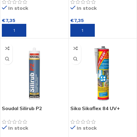
Grijs – RAL 7004
Cremewit – RAL 9001
In stock
In stock
€
7,35
€
7,35
TOEVOEGEN AAN WINKELWAGEN
TOEVOEGEN AAN WINKELWAGEN
Soudal Silirub P2
Sika Sikaflex 84 UV+
Beglazingskit 310 ml –
Beglazingskit
Bruin C05
In stock
In stock