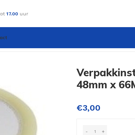
tot
17.00
uur
act
par. 48mm x 66M
Verpakkins
48mm x 66
€
3,00