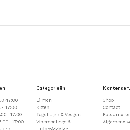
den
Categorieën
Klantenserv
00-17:00
Lijmen
Shop
0- 17:00
Kitten
Contact
00- 17:00
Tegel Lijm & Voegen
Retourneren
:00- 17:00
Vloercoatings &
Algemene v
- 17:00
Hulpmiddelen