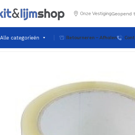
Onze Vestiging
Geopend 
Alle categorieën
Retourneren – Afhalen
Cont
Home
Latex & Schilder producten
Verpakkinstape Trans