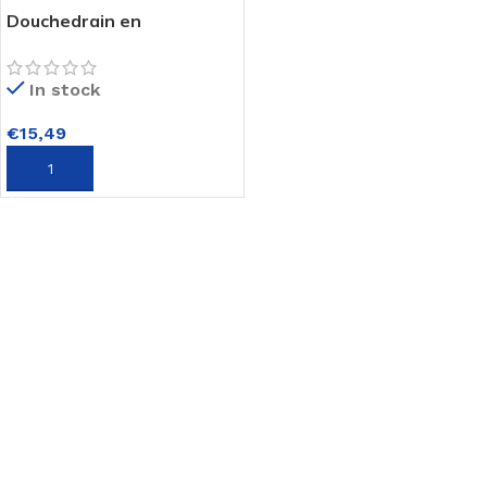
Douchedrain en
Doucheput 2
componenten epoxy 50ml
In stock
€
15,49
TOEVOEGEN AAN WINKELWAGEN