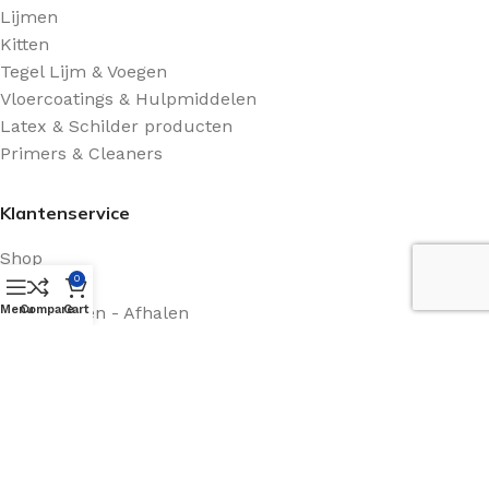
Lijmen
Kitten
Tegel Lijm & Voegen
Vloercoatings & Hulpmiddelen
Latex & Schilder producten
Primers & Cleaners
Klantenservice
Shop
0
Contact
Menu
Retourneren - Afhalen
Compare
Cart
Algemene voorwaarden
Route Beschrijving