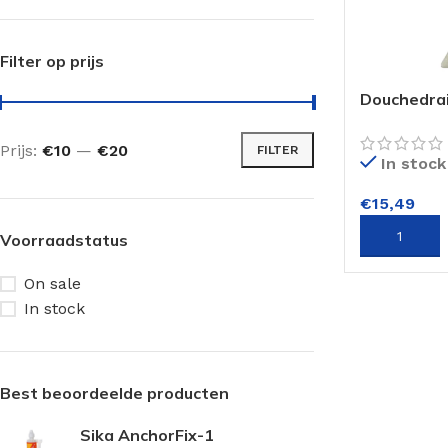
Filter op prijs
Douchedrai
component
Prijs:
€10
—
€20
FILTER
In stock
€
15,49
TOEVOEGE
Voorraadstatus
On sale
In stock
Best beoordeelde producten
Sika AnchorFix-1