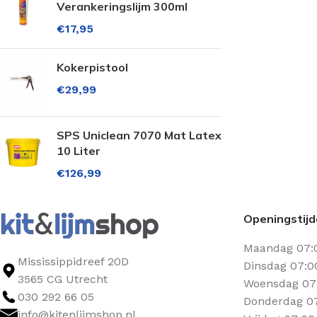
Verankeringslijm 300ml
€
17,95
Kokerpistool
€
29,99
SPS Uniclean 7070 Mat Latex
10 Liter
€
126,99
Openingstij
Maandag 07:
Mississippidreef 20D
Dinsdag 07:0
3565 CG Utrecht
Woensdag 07:
030 292 66 05
Donderdag 07
info@kitenlijmshop.nl