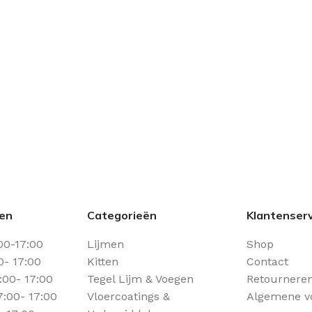
den
Categorieën
Klantenserv
00-17:00
Lijmen
Shop
0- 17:00
Kitten
Contact
00- 17:00
Tegel Lijm & Voegen
Retourneren
:00- 17:00
Vloercoatings &
Algemene v