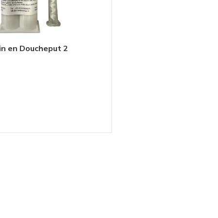
n en Doucheput 2
en epoxy 50ml
N AAN WINKELWAGEN