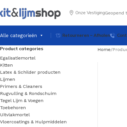
Onze Vestiging
Geopend 
Alle categorieën
Retourneren – Afhalen
Cont
Product categories
Home
Produc
Egalisatiemortel
Kitten
Latex & Schilder producten
Lijmen
Primers & Cleaners
Rugvulling & Rondschuim
Tegel Lijm & Voegen
Toebehoren
Uitvlakmortel
Vloercoatings & Hulpmiddelen