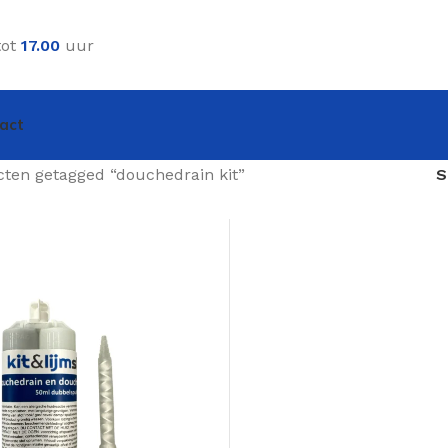
tot
17.00
uur
act
ten getagged “douchedrain kit”