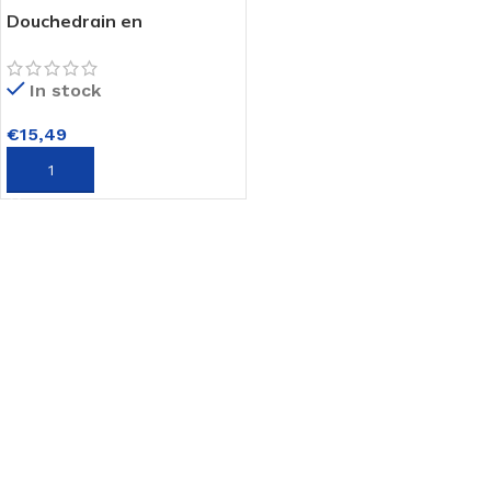
Douchedrain en
Doucheput 2
componenten epoxy 50ml
In stock
€
15,49
TOEVOEGEN AAN WINKELWAGEN