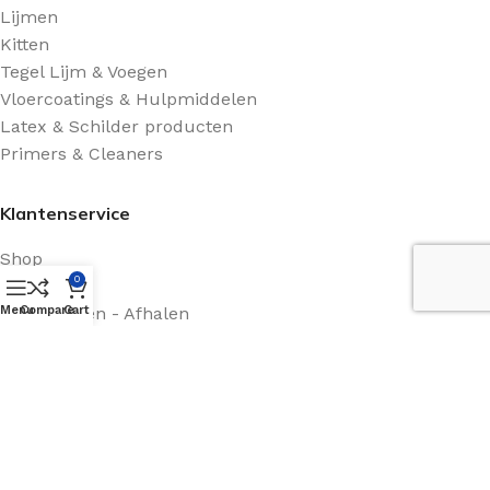
Lijmen
Kitten
Tegel Lijm & Voegen
Vloercoatings & Hulpmiddelen
Latex & Schilder producten
Primers & Cleaners
Klantenservice
Shop
0
Contact
Menu
Retourneren - Afhalen
Compare
Cart
Algemene voorwaarden
Route Beschrijving