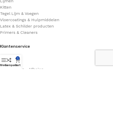
Lijmen
Kitten
Tegel Lijm & Voegen
Vloercoatings & Hulpmiddelen
Latex & Schilder producten
Primers & Cleaners
Klantenservice
Shop
0
Contact
Menu
Compare
Cart
Retourneren - Afhalen
Algemene voorwaarden
Route Beschrijving