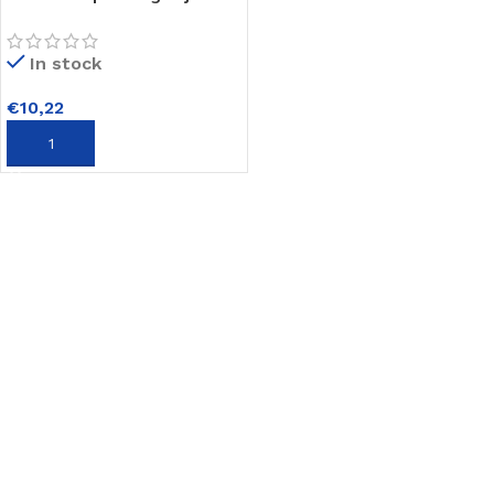
Koker 310ml
In stock
€
10,22
TOEVOEGEN AAN WINKELWAGEN