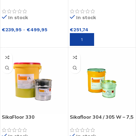
In stock
In stock
€
239,95
-
€
499,95
€
251,74
OPTIES SELECTEREN
TOEVOEGEN AAN WINKELWAGEN
SikaFloor 330
Sikafloor 304 / 305 W – 7,5
kg