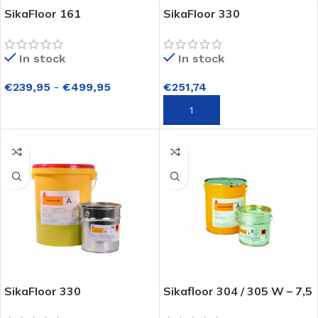
SikaFloor 161
SikaFloor 330
In stock
In stock
€
239,95
-
€
499,95
€
251,74
OPTIES SELECTEREN
TOEVOEGEN AAN WINKELWAGEN
SikaFloor 330
Sikafloor 304 / 305 W – 7,5
kg