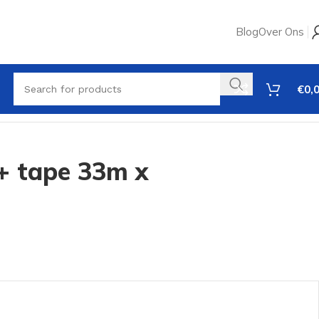
Blog
Over Ons
€
0,
 + tape 33m x