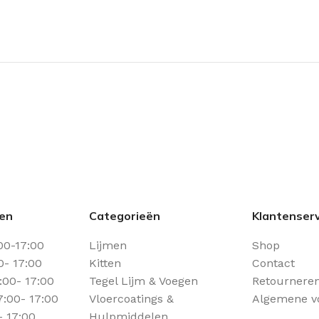
den
Categorieën
Klantenserv
00-17:00
Lijmen
Shop
0- 17:00
Kitten
Contact
00- 17:00
Tegel Lijm & Voegen
Retourneren
:00- 17:00
Vloercoatings &
Algemene v
- 17:00
Hulpmiddelen