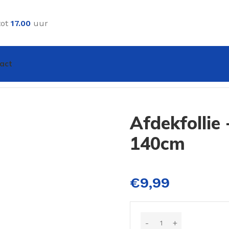
tot
17.00
uur
act
m x 140cm
Afdekfollie
140cm
€
9,99