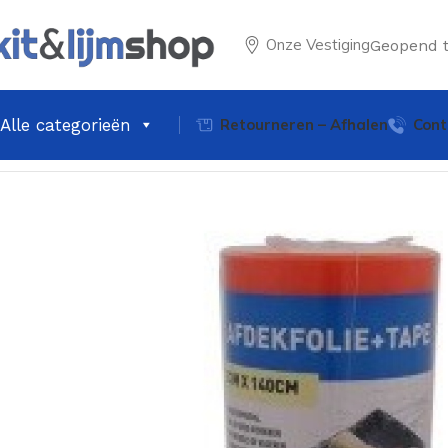
Onze Vestiging
Geopend 
Alle categorieën
Retourneren – Afhalen
Cont
Home
Latex & Schilder producten
Afdekfollie + tape 33