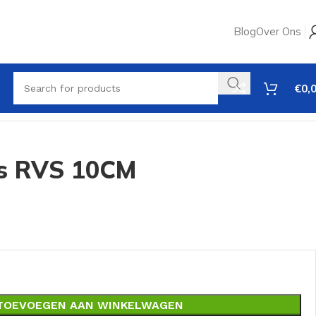
Blog
Over Ons
€
0,
s RVS 10CM
TOEVOEGEN AAN WINKELWAGEN