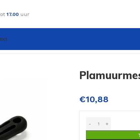
tot
17.00
uur
act
M
Plamuurme
€
10,88