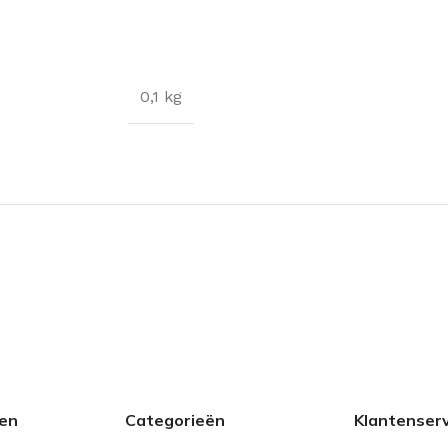
0,1 kg
den
Categorieën
Klantenserv