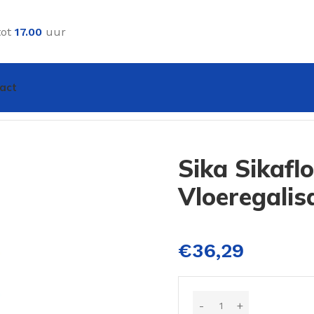
tot
17.00
uur
act
satie 25 kg
Sika Sikafl
Vloeregalis
€
36,29