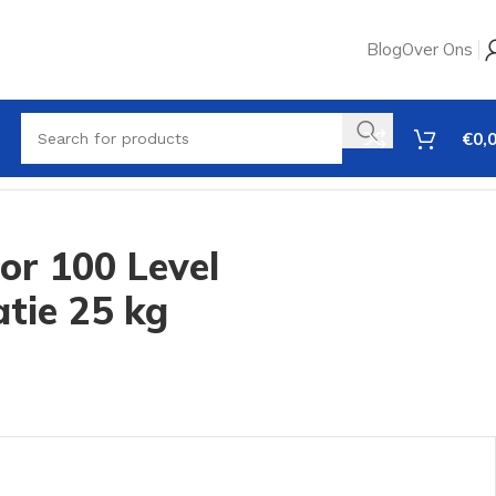
Blog
Over Ons
€
0,
oor 100 Level
atie 25 kg