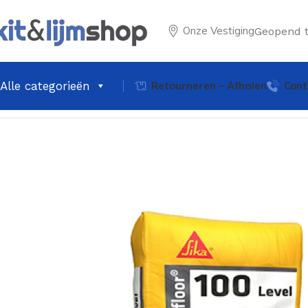
Onze Vestiging
Geopend 
Alle categorieën
Retourneren – Afhalen
Cont
Home
Egalisatiemortel
Sika Sikafloor 100 Level Vloeregali