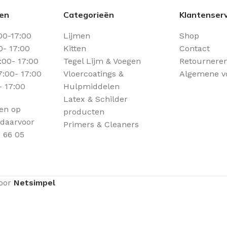
den
Categorieën
Klantenserv
00-17:00
Lijmen
Shop
0- 17:00
Kitten
Contact
00- 17:00
Tegel Lijm & Voegen
Retourneren
:00- 17:00
Vloercoatings &
Algemene v
- 17:00
Hulpmiddelen
Latex & Schilder
een op
producten
 daarvoor
Primers & Cleaners
 66 05
door
Netsimpel