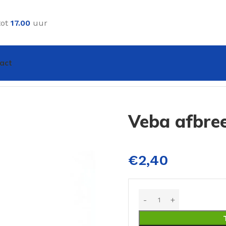
tot
17.00
uur
act
Veba afbre
€
2,40