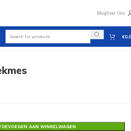
Blog
Over Ons
€
0,
ekmes
TOEVOEGEN AAN WINKELWAGEN