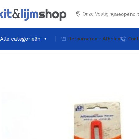
Onze Vestiging
Geopend 
Alle categorieën
Retourneren – Afhalen
Cont
Home
Latex & Schilder producten
Veba afbreekmes