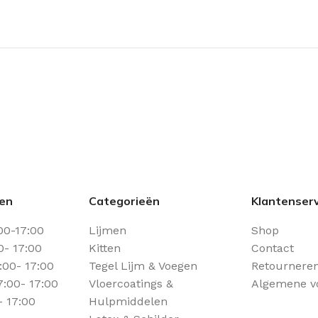
den
Categorieën
Klantenserv
00-17:00
Lijmen
Shop
0- 17:00
Kitten
Contact
00- 17:00
Tegel Lijm & Voegen
Retourneren
:00- 17:00
Vloercoatings &
Algemene v
- 17:00
Hulpmiddelen