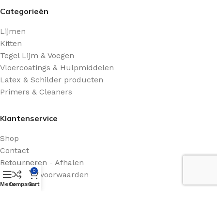
Categorieën
Lijmen
Kitten
Tegel Lijm & Voegen
Vloercoatings & Hulpmiddelen
Latex & Schilder producten
Primers & Cleaners
Klantenservice
Shop
Contact
Retourneren - Afhalen
0
Algemene voorwaarden
Menu
Compare
Cart
Route Beschrijving