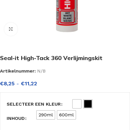
Click to enlarge
Seal-it High-Tack 360 Verlijmingskit
Artikelnummer:
N/B
€
8,25
-
€
11,22
SELECTEER EEN KLEUR
290ml
600ml
INHOUD