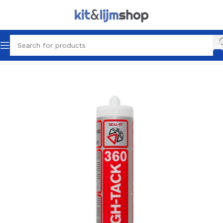
Home
Lijmen
Montagekit & Lijmen