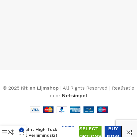
© 2025
Kit en Lijmshop
| All Rights Reserved | Realisatie
door
Netsimpel
€
8,25
SELECT
BUY
Seal-it High-Tack
0
-
360 Verlijmingskit
OPTIONS
NOW