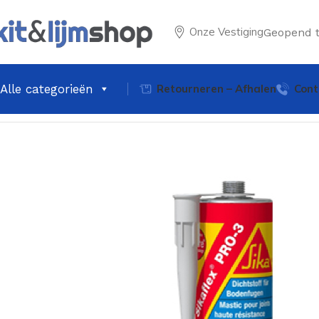
Onze Vestiging
Geopend 
Alle categorieën
Retourneren – Afhalen
Cont
Home
Kitten
Gevel & Vloerkit
Sika Sikaflex PRO-3 Dilatatie