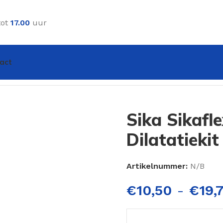
tot
17.00
uur
act
kit
Sika Sikafl
Dilatatiekit
Artikelnummer:
N/B
€
10,50
-
€
19,