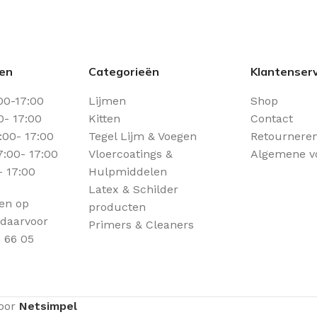
den
Categorieën
Klantenserv
00-17:00
Lijmen
Shop
0- 17:00
Kitten
Contact
00- 17:00
Tegel Lijm & Voegen
Retourneren
:00- 17:00
Vloercoatings &
Algemene v
- 17:00
Hulpmiddelen
Latex & Schilder
een op
producten
 daarvoor
Primers & Cleaners
 66 05
door
Netsimpel