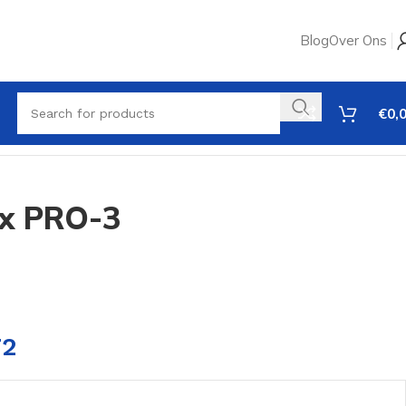
Blog
Over Ons
€
0,
ex PRO-3
72