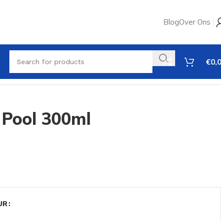
Blog
Over Ons
€
0,
l Pool 300ml
UR