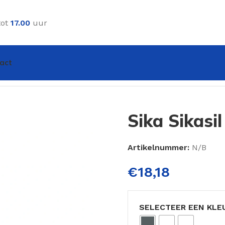
tot
17.00
uur
act
il Pool 300ml
Sika Sikasi
Artikelnummer:
N/B
€
18,18
SELECTEER EEN KLE