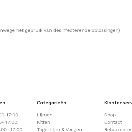
nwege het gebruik van desinfecterende oplossingen)
den
Categorieën
Klantenserv
00-17:00
Lijmen
Shop
0- 17:00
Kitten
Contact
00- 17:00
Tegel Lijm & Voegen
Retourneren