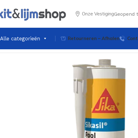
Onze Vestiging
Geopend 
Alle categorieën
Retourneren – Afhalen
Cont
Home
Kitten
Siliconenkit
Sauna's & Zwembad
Sika Sikas