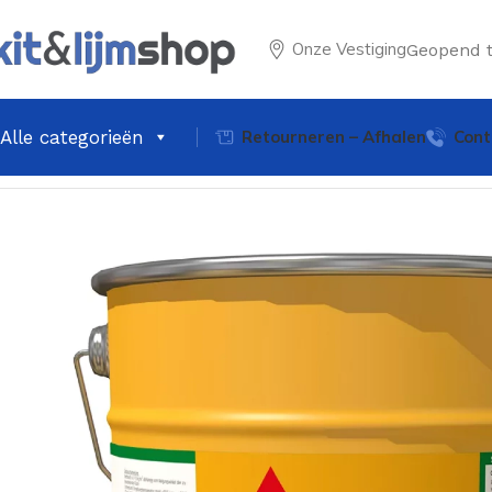
Onze Vestiging
Geopend 
Alle categorieën
Retourneren – Afhalen
Cont
Home
Vloercoatings & Hulpmiddelen
Sikafloor-400 N Ela