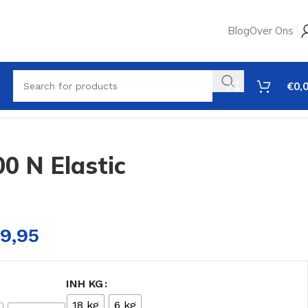
Blog
Over Ons
€
0,
00 N Elastic
9,95
INH KG
18 kg
6 kg