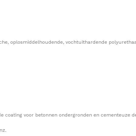
ische, oplosmiddelhoudende, vochtuithardende polyurethaa
nde coating voor betonnen ondergronden en cementeuze d
nz.