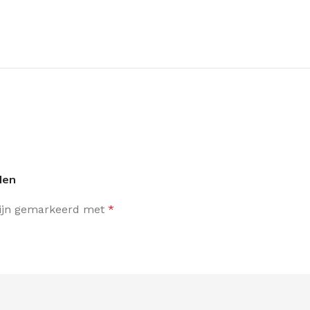
len
zijn gemarkeerd met
*