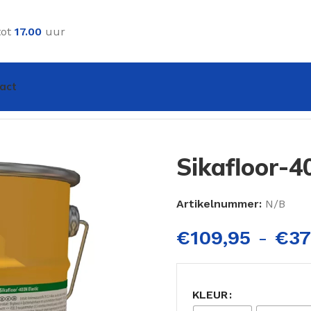
tot
17.00
uur
act
stic
Sikafloor-4
Artikelnummer:
N/B
€
109,95
-
€
37
KLEUR