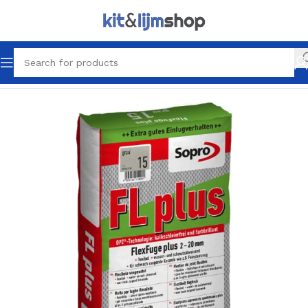
Home
Tegel Lijm & Voegen
Voegen