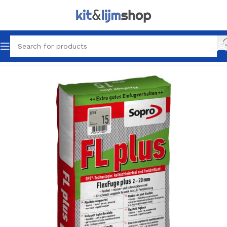
Home
Tegel Lijm & Voegen
Voegen