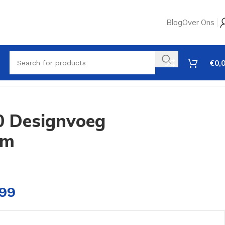
Blog
Over Ons
€
0,
0 Designvoeg
mm
,99