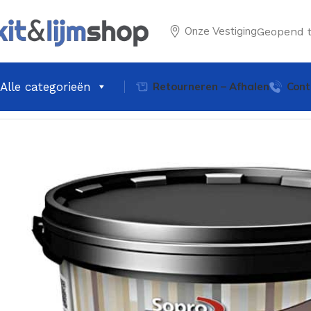
Onze Vestiging
Geopend 
Alle categorieën
Retourneren – Afhalen
Cont
Home
Tegel Lijm & Voegen
Voegen
Sopro DF 10 Designvo