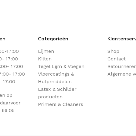
den
Categorieën
Klantenserv
00-17:00
Lijmen
Shop
0- 17:00
Kitten
Contact
00- 17:00
Tegel Lijm & Voegen
Retourneren
:00- 17:00
Vloercoatings &
Algemene v
- 17:00
Hulpmiddelen
Latex & Schilder
een op
producten
 daarvoor
Primers & Cleaners
 66 05