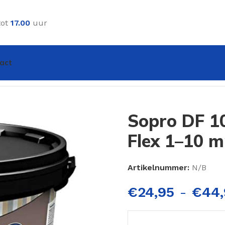
tot
17.00
uur
act
eg Flex 1–10 mm
Sopro DF 1
Flex 1–10 
Artikelnummer:
N/B
€
24,95
-
€
44