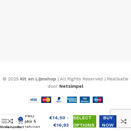
© 2025
Kit en Lijmshop
| All Rights Reserved | Realisatie
door
Netsimpel
SOPRO
€
14,50
-
SELECT
BUY
0
Saphir 5
€
16,93
OPTIONS
NOW
Tegelvoeg
Menu
Compare
Cart