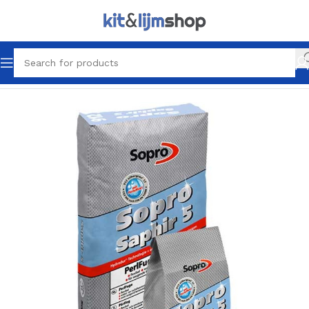
Home
Tegel Lijm & Voegen
Voegen