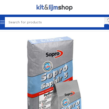
Home
Tegel Lijm & Voegen
Voegen