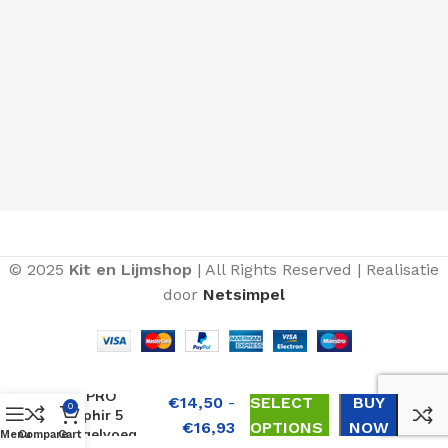
© 2025
Kit en Lijmshop
| All Rights Reserved | Realisatie
door
Netsimpel
SOPRO
€
14,50
-
SELECT
BUY
0
Saphir 5
€
16,93
OPTIONS
NOW
Tegelvoeg
Menu
Compare
Cart